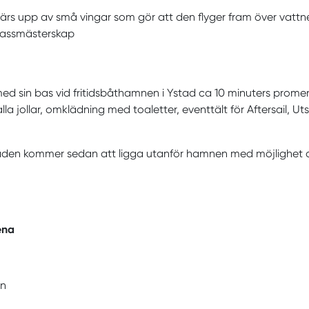
bärs upp av små vingar som gör att den flyger fram över vattnet
klassmästerskap
med sin bas vid fritidsbåthamnen i Ystad ca 10 minuters pro
lla jollar, omklädning med toaletter, eventtält för Aftersail, U
åden kommer sedan att ligga utanför hamnen med möjlighet a
ena
an