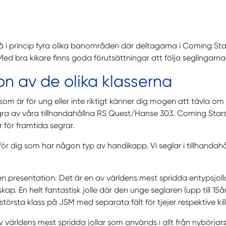
i princip fyra olika banområden där deltagarna i Coming St
 Med bra kikare finns goda förutsättningar att följa seglingarn
n av de olika klasserna
 som är för ung eller inte riktigt känner dig mogen att tävla
ra av våra tillhandahållna RS Quest/Hanse 303. Coming Stars er
r för framtida segrar.
för dig som har någon typ av handikapp. Vi seglar i tillhandah
n presentation. Det är en av världens mest spridda entypsjolla
kap. En helt fantastisk jolle där den unge seglaren (upp till 15
 största klass på JSM med separata fält för tjejer respektive kill
 världens mest spridda jollar som används i allt från nybörjarseg