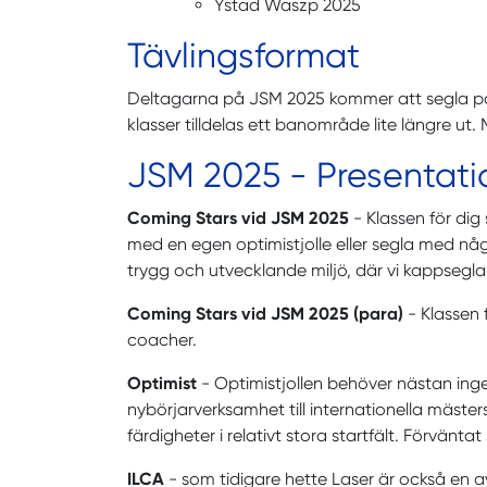
Ystad Waszp 2025
Tävlingsformat
Deltagarna på JSM 2025 kommer att segla på 
klasser tilldelas ett banområde lite längre ut.
JSM 2025 - Presentatio
Coming Stars vid JSM 2025
- Klassen för dig
med en egen optimistjolle eller segla med någ
trygg och utvecklande miljö, där vi kappsegla
Coming Stars vid JSM 2025 (para)
- Klassen 
coacher.
Optimist
- Optimistjollen behöver nästan inge
nybörjarverksamhet till internationella mästers
färdigheter i relativt stora startfält. Förväntat
ILCA
- som tidigare hette Laser är också en av