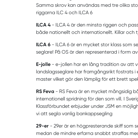
Samma skrov kan användas med tre olika storl
riggarna ILC 4 och ILCA 6
ILCA 4
- ILCA 4 är den minsta riggen och passa
både nationellt och internationellt. Killar och 
ILCA 6
- ILCA 6 är en mycket stor klass som se
seglare! På OS är den representerad i form av
E-jolle
- e-jollen har en lång tradition av att 
landslagsseglare har framgångsrikt fostrats i
master vilket gör den lämplig för ett brett spe
RS Feva
- RS Feva är en mycket mångsidig båt
internationell spridning för den som vill. I Sv
Klassförbundet erbjuder under JSM en möjligh
vi att segla vanlig bankappsegling
29-er
- 29er är en högpresterande skiff som se
medan de mindre erfarna snabbt straffas med