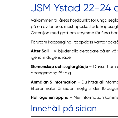
JSM Ystad 22-24 
Välkommen till årets höjdpunkt för unga segla
på en av landets mest uppskattade kappsegling
Östersjön med gott om utrymme för flera ban
Förutom kappsegling i toppklass väntar också
After Sail
– Vi bjuder alla deltagare på en 
igenom dagens race.
Gemenskap och seglarglädje
– Oavsett om du 
arrangemang för dig.
Anmälan & information
– Du hittar all infor
Efteranmälan är sedan möjlig till den 10 augus
Håll ögonen öppna
– Mer information kommer 
Innehåll på sidan