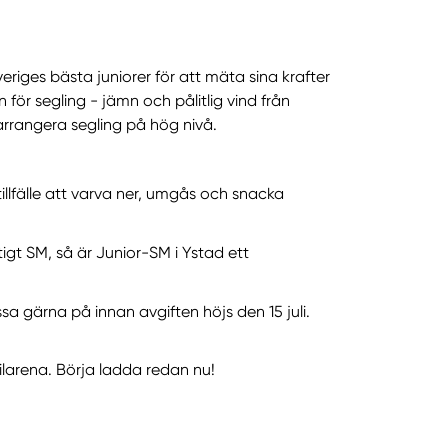
iges bästa juniorer för att mäta sina krafter
ör segling - jämn och pålitlig vind från
arrangera segling på hög nivå.
tillfälle att varva ner, umgås och snacka
tigt SM, så är Junior-SM i Ystad ett
sa gärna på innan avgiften höjs den 15 juli.
ilarena. Börja ladda redan nu!