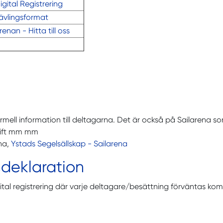
gital Registrering
ävlingsformat
enan - Hitta till oss
mell information till deltagarna. Det är också på Sailarena s
krift mm mm
ena,
Ystads Segelsällskap - Sailarena
deklaration
al registrering där varje deltagare/besättning förväntas kom