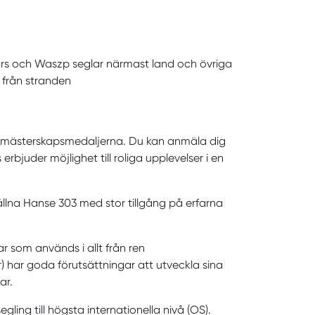
ars och Waszp seglar närmast land och övriga
a från stranden
 om mästerskapsmedaljerna. Du kan anmäla dig
bjuder möjlighet till roliga upplevelser i en
ållna Hanse 303 med stor tillgång på erfarna
r som används i allt från ren
år) har goda förutsättningar att utveckla sina
ar.
ling till högsta internationella nivå (OS).