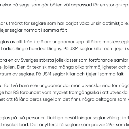
ekar på segel som gör båten väl anpassad för en stor grupp a
r utmärkt för seglare som har börjat växa ur sin optimistjolle
tjejer seglar normalt i samma fält
glas av allt från lite äldre ungdomar upp till äldre mastersseg
 Ladies Single handed Dinghy. På JSM seglar killar och tjejer 
vara en av Sveriges största jolleklasser som fortfarande samlar
 e-jollen. Den är teknisk med många olika trimmöjligheter och
ktrum av seglare. På JSM seglar killar och tjejer i samma fält
 för två barn eller ungdomar där man utvecklar sina förmågo
erige har RS förbundet varit mycket framgångsrika i att utveckla 
et att få låna deras segel om det finns några deltagare som
glas på två personer. Duktiga besättningar seglar väldigt fort
 mycket bad. Det är ytterst få seglare som provar 29er som 