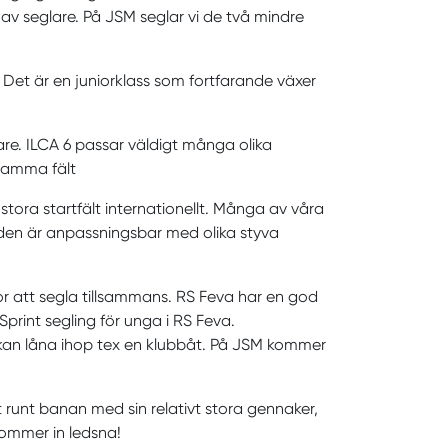
v seglare. På JSM seglar vi de två mindre
. Det är en juniorklass som fortfarande växer
lare. ILCA 6 passar väldigt många olika
i samma fält
 stora startfält internationellt. Många av våra
 den är anpassningsbar med olika styva
r att segla tillsammans. RS Feva har en god
Sprint segling för unga i RS Feva.
 kan låna ihop tex en klubbåt. På JSM kommer
 runt banan med sin relativt stora gennaker,
kommer in ledsna!