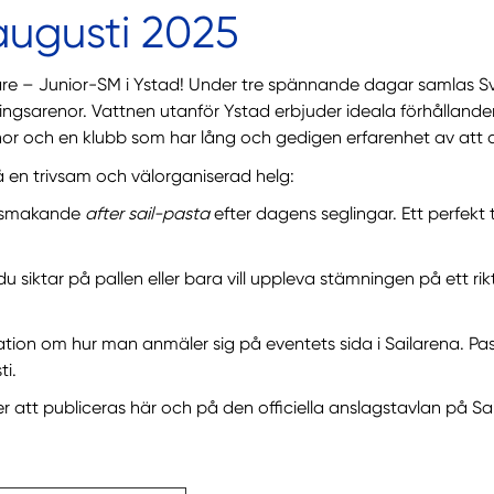
augusti 2025
re – Junior-SM i Ystad! Under tre spännande dagar samlas Sver
sarenor. Vattnen utanför Ystad erbjuder ideala förhållanden f
or och en klubb som har lång och gedigen erfarenhet av att 
 en trivsam och välorganiserad helg:
välsmakande
after sail-pasta
efter dagens seglingar. Ett perfekt 
siktar på pallen eller bara vill uppleva stämningen på ett rik
mation om hur man anmäler sig på eventets sida i Sailarena. Pas
ti.
att publiceras här och på den officiella anslagstavlan på Sa